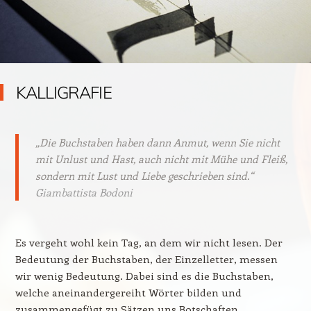
KALLIGRAFIE
„Die Buchstaben haben dann Anmut, wenn Sie nicht
mit Unlust und Hast, auch nicht mit Mühe und Fleiß,
sondern mit Lust und Liebe geschrieben sind.“
Giambattista Bodoni
Es vergeht wohl kein Tag, an dem wir nicht lesen. Der
Bedeutung der Buchstaben, der Einzelletter, messen
wir wenig Bedeutung. Dabei sind es die Buchstaben,
welche aneinandergereiht Wörter bilden und
zusammengefügt zu Sätzen uns Botschaften