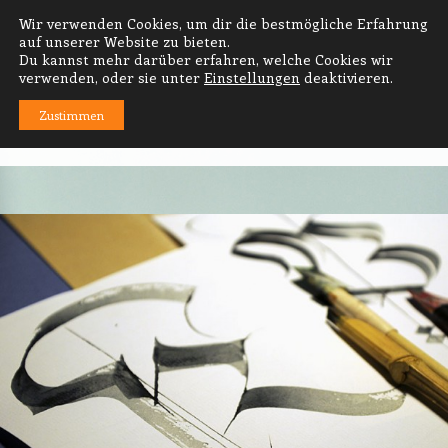
Wir verwenden Cookies, um dir die bestmögliche Erfahrung
PRODUKT- UND GRAFIKDESIGN
auf unserer Website zu bieten.
Du kannst mehr darüber erfahren, welche Cookies wir
thomas häse · diplom-designer
verwenden, oder sie unter
Einstellungen
deaktivieren.
Zustimmen
MENÜ
Zum Inhalt springen