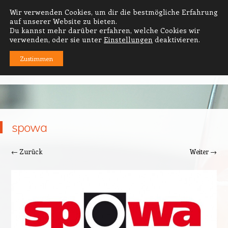
Wir verwenden Cookies, um dir die bestmögliche Erfahrung
PRODUKT- UND GRAFIKDESIGN
auf unserer Website zu bieten.
Du kannst mehr darüber erfahren, welche Cookies wir
thomas häse · diplom-designer
verwenden, oder sie unter
Einstellungen
deaktivieren.
Zustimmen
MENÜ
Zum Inhalt springen
spowa
← Zurück
Weiter →