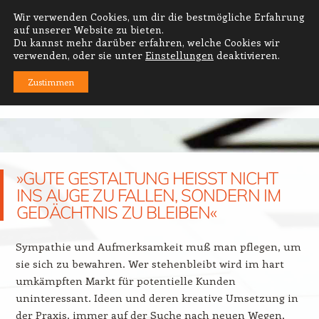
Wir verwenden Cookies, um dir die bestmögliche Erfahrung
PRODUKT- UND GRAFIKDESIGN
auf unserer Website zu bieten.
Du kannst mehr darüber erfahren, welche Cookies wir
thomas häse · diplom-designer
verwenden, oder sie unter
Einstellungen
deaktivieren.
Zustimmen
MENÜ
Zum Inhalt springen
»GUTE GESTALTUNG HEISST NICHT
INS AUGE ZU FALLEN, SONDERN IM
GEDÄCHTNIS ZU BLEIBEN«
Sympathie und Aufmerksamkeit muß man pflegen, um
sie sich zu bewahren. Wer stehenbleibt wird im hart
umkämpften Markt für potentielle Kunden
uninteressant. Ideen und deren kreative Umsetzung in
der Praxis, immer auf der Suche nach neuen Wegen,